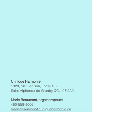
Clinique Harmonie
1320, rue Denison, Local 102
Saint-Alphonse-de-Granby, QC,
J0E 2A0
Marie Beaumont, ergothérapeute
450-558-9006
mariebeaumont@cliniqueharmonie.ca
Michèle Barrière-Dion, ergothérapeute
514-298-9887
michelebarrieredion@cliniqueharmonie.ca